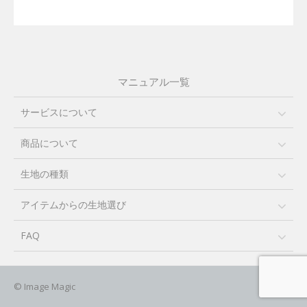
当社が取り扱う事業全般のご案内のため
4.
個人情報の開示等の請求
ご本人様は、当社に対して、本件に関する個人情報の開示等に
関して、下記の当社問合せ窓口に申し出ることができます。
その際、当社はお客様ご本人を確認させていただいたうえで、
マニュアル一覧
合理的な期間内に対応いたします。
【お問合せ窓口】
サービスについて
株式会社イメージ・マジック 個人情報問合せ窓口
〒112-0002 東京都文京区小石川1－3－11 ライジングスクエア
商品について
後楽園5F
Mail：privacy@imagemagic.co.jp
※ 土曜日・日曜日、祝日、年末年始、ゴールデンウィーク期間
生地の種類
は翌営業日以降の対応とさせていただきます。
5.
個人情報を提供されることの任意性について
アイテムからの生地選び
ご本人様が、当社に個人情報を提供されるかどうかは任意によ
るものです。ただし、必要な項目をいただけない場合、適切な
FAQ
対応ができない場合があります。
© Image Magic