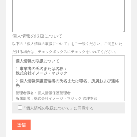
個人情報の取扱について
以下の「個人情報の取扱について」をご一読ください。ご同意いた
だける場合は、チェックボックスにチェックをいれてください。
個人情報の取扱について
1.
事業者の氏名または名称：
株式会社イメージ・マジック
2.
個人情報保護管理者の氏名または職名、所属および連絡
先
管理者職名：個人情報保護管理者
所属部署：株式会社イメージ・マジック 管理本部
連絡先：〒112-0002 東京都文京区小石川1－3－11 ライジング
「個人情報の取扱について」に同意する
スクエア後楽園5階
Mail：privacy@imagemagic.co.jp
3.
個人情報の利用目的
お問合せ対応（本人の連絡を含む）のため